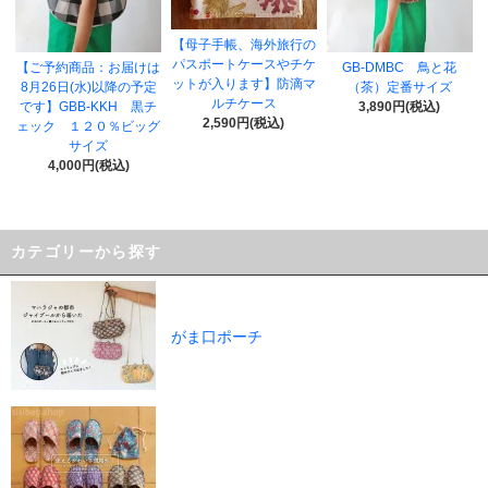
【母子手帳、海外旅行の
パスポートケースやチケ
【ご予約商品：お届けは
GB-DMBC 鳥と花
ットが入ります】防滴マ
8月26日(水)以降の予定
（茶）定番サイズ
ルチケース
です】GBB-KKH 黒チ
3,890円(税込)
2,590円(税込)
ェック １２０％ビッグ
サイズ
4,000円(税込)
カテゴリーから探す
がま口ポーチ