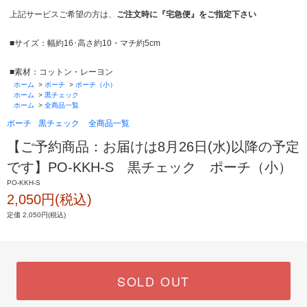
上記サービスご希望の方は、
ご注文時に『宅急便』をご指定下さい
■サイズ：幅約16･高さ約10・マチ約5cm
■素材：コットン・レーヨン
ホーム
>
ポーチ
>
ポーチ（小）
ホーム
>
黒チェック
ホーム
>
全商品一覧
ポーチ
黒チェック
全商品一覧
【ご予約商品：お届けは8月26日(水)以降の予定
です】PO-KKH-S 黒チェック ポーチ（小）
PO-KKH-S
2,050円(税込)
定価 2,050円(税込)
SOLD OUT