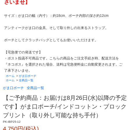
さいませ】
サイズ：がま口の幅（内寸）：約18cm、ポーチ内部の深さ約12cm
アンティークがま口の金具、そして取り外しの出来るストラップ。
ポーチとしてクラッチバッグとしてもお使いいただけます。
【宅急便での発送です】
・ポスト投函不可商品です。こちらの商品をご注文手続き時、配送方法を
『ネコポス』を選択された場合、送料は宅急便料金に自動変更されます。ご
了承下さいませ。
ホーム
>
がま口ポーチ
ホーム
>
全商品一覧
がま口ポーチ
全商品一覧
【ご予約商品：お届けは8月26日(水)以降の予定
です】がま口ポーチ/インドコットン・ブロック
プリント（取り外し可能な持ち手付）
PK-IBP25-12
4,750円(税込)