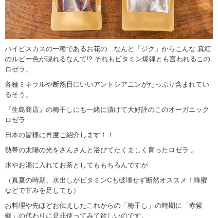
ハイビスカスの一種であるお花の…なんと「ジク」からこんな 真紅
のルビー色が現れるなんて!? それもビタミン爆弾とも言われるこの
ロゼラ。
各種ミネラルや断然目にいいアントシアニンがたっぷり含まれてい
るそう。
『生島商店』の梅干しにも一緒に漬けて大好評のこのオーガニック
ロゼラ
日本の皆様に再度ご紹介します！！
熱帯の太陽の光をさんさんと浴びてたくましく育ったロゼラ 。
水やお湯に入れてお茶としてももちろんですが
（真夏の時期、水出しがビタミンCも破壊せず断然オススメ！蜂蜜
などで甘みを足しても）
お料理や先ほどお伝えしたこれからの「梅干し」の時期に「赤紫
蘇」の代わりに是非使ってみて欲しいのです。