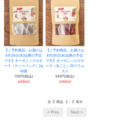
【ご予約商品：お届けは
【ご予約商品：お届けは
8月26日(水)以降の予定
8月26日(水)以降の予定
です】オーガニックロゼ
です】オーガニックロゼ
ーラ（ティーバッグ）2g
ーラ（丸ごと）20グラム
x6袋
入り
700円(税込)
640円(税込)
soldout
soldout
2
1
2
全
商品
-
表示
< Prev
Next >