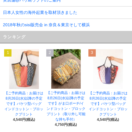
実店舗@バリ島ウブドのご案内
日本人女性の海外起業を取材頂きました
2018年秋のsisi販売会 in 奈良＆東京そして横浜
ランキング
1
2
3
【ご予約商品：お届けは
【ご予約商品：お届けは
【ご予約商品：お届けは
8月26日(水)以降の予定
8月26日(水)以降の予定
8月26日(水)以降の予定
です】がま口ポーチ/イ
です】バケツ型バッグ
です】バケツ型バッグ
ンドコットン・ブロック
インドコットン・ブロッ
インドコットン・ブロッ
プリント（取り外し可能
クプリント
クプリント
な持ち手付）
4,540円(税込)
4,540円(税込)
4,750円(税込)