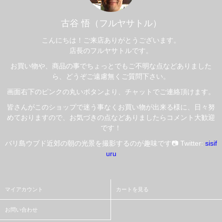
古谷 悟（フルヤサトル）
こんにちは！ご来店ありがとうございます。
店長のフルヤサトルです。
お買い物や、商品の事でちょっとでもご不明な点などありました
ら、どうぞご遠慮無くご質問下さい。
画面右下のピンクの丸いボタンより、チャットでご連絡頂けます。
皆さんがこのショップで迷う事なくお買い物が出来る様に、日々努
めておりますので、お気づきの点などありましたらコメント大歓迎
です！
バリ島ウブド近郊の朝の光景を撮影するのが趣味です📷 Twitter:
sisif
uru
マイアカウント
カートを見る
お問い合わせ