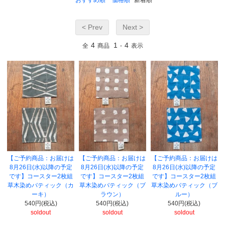
おすすめ順
価格順
新着順
< Prev
Next >
4
1
4
全
商品
-
表示
【ご予約商品：お届けは
【ご予約商品：お届けは
【ご予約商品：お届けは
8月26日(水)以降の予定
8月26日(水)以降の予定
8月26日(水)以降の予定
です】コースター2枚組
です】コースター2枚組
です】コースター2枚組
草木染めバティック（カ
草木染めバティック（ブ
草木染めバティック（ブ
ーキ）
ラウン）
ルー）
540円(税込)
540円(税込)
540円(税込)
soldout
soldout
soldout