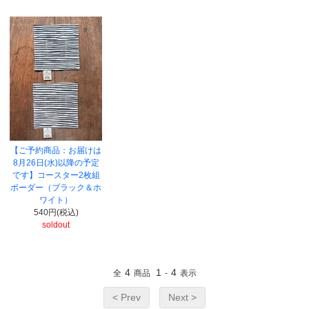
【ご予約商品：お届けは
8月26日(水)以降の予定
です】コースター2枚組
ボーダー（ブラック＆ホ
ワイト）
540円(税込)
soldout
4
1
4
全
商品
-
表示
< Prev
Next >