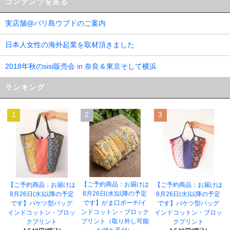
コンテンツを見る
実店舗@バリ島ウブドのご案内
日本人女性の海外起業を取材頂きました
2018年秋のsisi販売会 in 奈良＆東京そして横浜
ランキング
1
2
3
【ご予約商品：お届けは
【ご予約商品：お届けは
【ご予約商品：お届けは
8月26日(水)以降の予定
8月26日(水)以降の予定
8月26日(水)以降の予定
です】がま口ポーチ/イ
です】バケツ型バッグ
です】バケツ型バッグ
ンドコットン・ブロック
インドコットン・ブロッ
インドコットン・ブロッ
プリント（取り外し可能
クプリント
クプリント