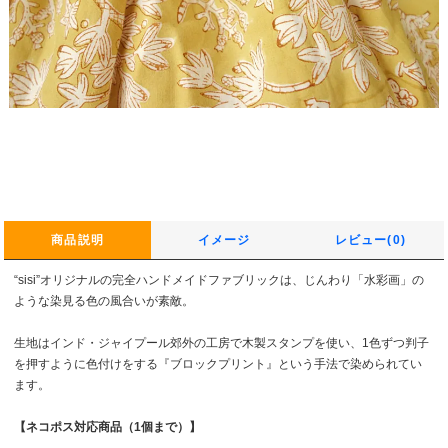
商品説明
イメージ
レビュー(0)
“sisi”オリジナルの完全ハンドメイドファブリックは、じんわり「水彩画」の
ような染見る色の風合いが素敵。
生地はインド・ジャイプール郊外の工房で木製スタンプを使い、1色ずつ判子
を押すように色付けをする『ブロックプリント』という手法で染められてい
ます。
【ネコポス対応商品（1個まで）】