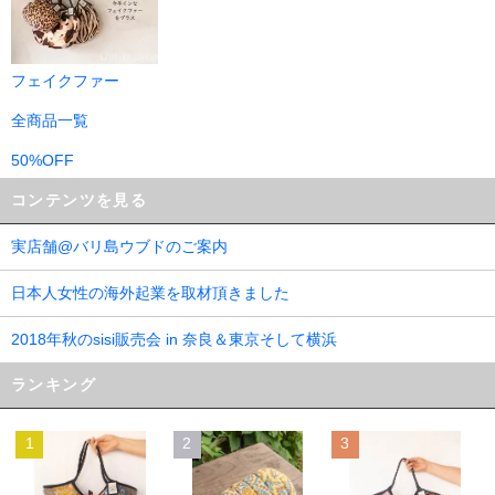
フェイクファー
全商品一覧
50%OFF
コンテンツを見る
実店舗@バリ島ウブドのご案内
日本人女性の海外起業を取材頂きました
2018年秋のsisi販売会 in 奈良＆東京そして横浜
ランキング
1
2
3