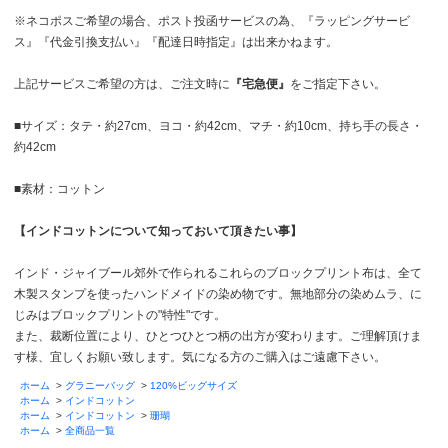
※ネコポスご希望の場合、ポスト投函サービスの為、『ラッピングサービ
ス』『代金引換支払い』『配達日時指定』は出来かねます。
上記サービスご希望の方は、ご注文時に
『宅急便』
をご指定下さい。
■サイズ：タテ・約27cm、ヨコ・約42cm、マチ・約10cm、持ち手の長さ・
約42cm
■素材：コットン
【インドコットンについて知っておいて頂きたい事】
インド・ジャイブール郊外で作られるこれらのブロックプリント布は、全て
木製スタンプを使ったハンドメイドの染め物です。無地部分の染めムラ、に
じみはブロックプリントの"特性"です。
また、裁断位置により、ひとつひとつ柄の出方が変わります。ご理解頂けま
す様、宜しくお願い致します。気になる方のご購入はご遠慮下さい。
ホーム
>
グラニーバッグ
>
120%ビッグサイズ
ホーム
>
インドコットン
ホーム
>
インドコットン
>
珊瑚
ホーム
>
全商品一覧