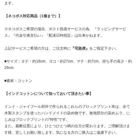
ます。
【ネコポス対応商品（1個まで）】
※ネコポスご希望の場合、ポスト投函サービスの為、『ラッピングサービ
ス』『代金引換支払い』『配達日時指定』は出来かねます。
上記サービスご希望の方は、ご注文時に
『宅急便』
をご指定下さい。
■サイズ：タテ・約18cm、ヨコ・約27cm、マチ・約7cm、持ち手の長さ・約
29cm
■素材：コットン
【インドコットンについて知っておいて頂きたい事】
インド・ジャイブール郊外で作られるこれらのブロックプリント布は、全て
木製スタンプを使ったハンドメイドの染め物です。無地部分の染めムラ、に
じみはブロックプリントの"特性"です。
また、裁断位置により、ひとつひとつ柄の出方が変わります。ご理解頂けま
す様、宜しくお願い致します。気になる方のご購入はご遠慮下さい。