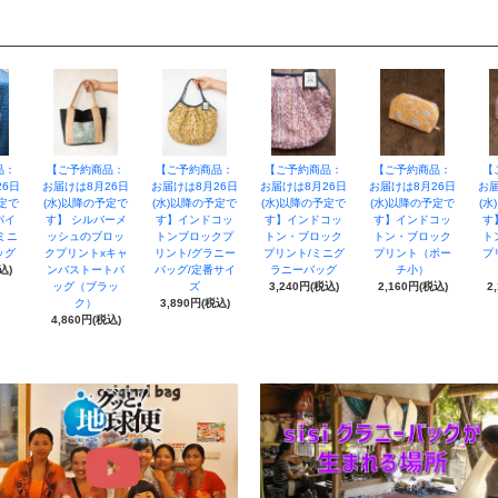
品：
【ご予約商品：
【ご予約商品：
【ご予約商品：
【ご予約商品：
【
26日
お届けは8月26日
お届けは8月26日
お届けは8月26日
お届けは8月26日
お届
予定で
(水)以降の予定で
(水)以降の予定で
(水)以降の予定で
(水)以降の予定で
(水
パイ
す】 シルバーメ
す】インドコッ
す】インドコッ
す】インドコッ
す
ミニ
ッシュのブロッ
トンブロックプ
トン・ブロック
トン・ブロック
ト
ッグ
クプリントxキャ
リント/グラニー
プリント/ミニグ
プリント（ポー
プ
込)
ンバストートバ
バッグ/定番サイ
ラニーバッグ
チ小）
ッグ（ブラッ
ズ
3,240円(税込)
2,160円(税込)
2
ク）
3,890円(税込)
4,860円(税込)