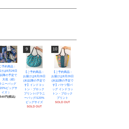
9
10
ご予約商品：
けは8月26日
【ご予約商品：
【ご予約商品：
)以降の予定で
お届けは8月26日
お届けは8月26日
】 大花（紺）
(水)以降の予定で
(水)以降の予定で
ラニーバッグ
す】インドコッ
す】バケツ型バ
20%ビッグサ
トン・ブロック
ッグ インドコッ
イズ ）
プリント/グラニ
トン・ブロック
,540円(税込)
ーバッグ/120%
プリント
ビッグサイズ
SOLD OUT
SOLD OUT