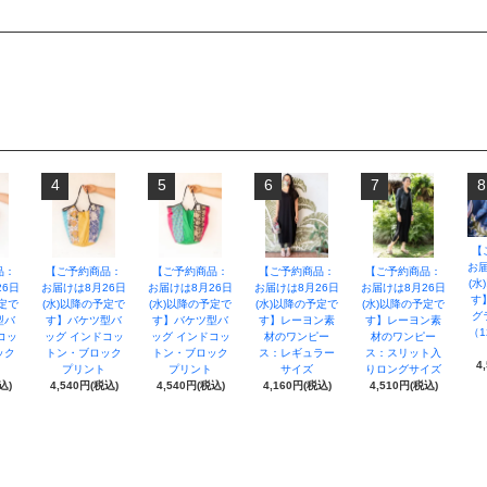
4
5
6
7
8
【
お届
品：
【ご予約商品：
【ご予約商品：
【ご予約商品：
【ご予約商品：
(水
26日
お届けは8月26日
お届けは8月26日
お届けは8月26日
お届けは8月26日
す
予定で
(水)以降の予定で
(水)以降の予定で
(水)以降の予定で
(水)以降の予定で
グ
型バ
す】バケツ型バ
す】バケツ型バ
す】レーヨン素
す】レーヨン素
（1
コッ
ッグ インドコッ
ッグ インドコッ
材のワンピー
材のワンピー
ック
トン・ブロック
トン・ブロック
ス：レギュラー
ス：スリット入
4
プリント
プリント
サイズ
りロングサイズ
込)
4,540円(税込)
4,540円(税込)
4,160円(税込)
4,510円(税込)