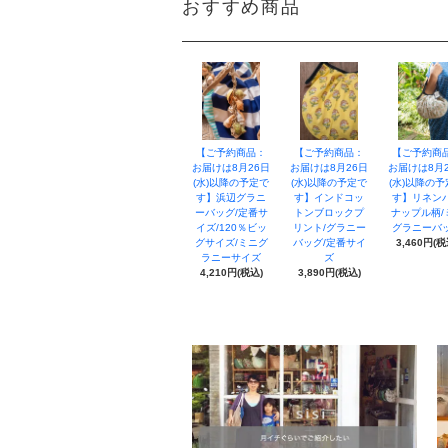
おすすめ商品
【ご予約商品：
【ご予約商品：
【ご予約商
お届けは8月26日
お届けは8月26日
お届けは8月
(水)以降の予定で
(水)以降の予定で
(水)以降の
す】浜辺グラニ
す】インドコッ
す】リネン
ーバッグ/定番サ
トンブロックプ
ナップル柄/
イズ/120％ビッ
リント/グラニー
グラニーバ
グサイズ/ミニグ
バッグ/定番サイ
3,460円(税
ラニーサイズ
ズ
4,210円(税込)
3,890円(税込)