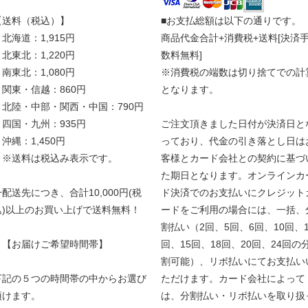
【送料（税込）】
■お支払総額は以下の通りです。
北海道：1,915円
商品代金合計+消費税+送料[決済
北東北：1,220円
数料無料]
南東北：1,080円
※消費税の端数は切り捨てでの計
関東・信越：860円
となります。
北陸・中部・関西・中国：790円
四国・九州：935円
ご注文頂きました日付が決済日と
沖縄：1,450円
っており、代金の引き落とし日は
※送料は税込み表示です。
客様とカード会社との契約に基づ
た期日となります。オンラインカ
一配送先につき、合計10,000円(税
ド決済でのお支払いにクレジット
込)以上のお買い上げで送料無料！
ードをご利用の場合には、一括、
割払い（2回、5回、6回、10回、1
【お届けご希望時間帯】
回、15回、18回、20回、24回の
割可能）、リボ払いにてお支払い
下記の５つの時間帯の中からお選び
ただけます。カード会社によって
頂けます。
は、分割払い・リボ払いを取り扱