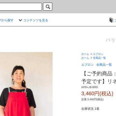
プから探す
コンテンツを見る
バリ
ホーム
>
エプロン
ホーム
>
全商品一覧
エプロン
全商品一覧
【ご予約商品：
予定です】リ
APR-LIB-BRD
3,460円(税込)
定価 3,460円(税込)
在庫状況 1着