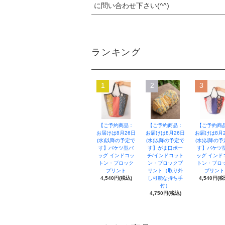
に問い合わせ下さい(^^)
ランキング
1
2
3
【ご予約商品：
【ご予約商品：
【ご予約商
お届けは8月26日
お届けは8月26日
お届けは8月
(水)以降の予定で
(水)以降の予定で
(水)以降の
す】バケツ型バ
す】がま口ポー
す】バケツ
ッグ インドコッ
チ/インドコット
ッグ インド
トン・ブロック
ン・ブロックプ
トン・ブロ
プリント
リント（取り外
プリント
4,540円(税込)
し可能な持ち手
4,540円(税
付）
4,750円(税込)