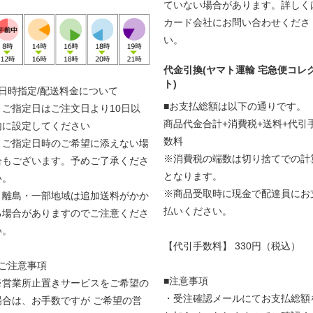
ていない場合があります。詳しく
カード会社にお問い合わせくださ
い。
代金引換(ヤマト運輸 宅急便コレ
ト)
■日時指定/配送料金について
■お支払総額は以下の通りです。
・ご指定日はご注文日より10日以
商品代金合計+消費税+送料+代引
内に設定してください
数料
・ご指定日時のご希望に添えない場
※消費税の端数は切り捨てでの計
合もございます。予めご了承くださ
となります。
い。
※商品受取時に現金で配達員にお
・離島・一部地域は追加送料がかか
払いください。
る場合がありますのでご注意くださ
い。
【代引手数料】 330円（税込）
■ご注意事項
■注意事項
※営業所止置きサービスをご希望の
・受注確認メールにてお支払総額
場合は、お手数ですが ご希望の営