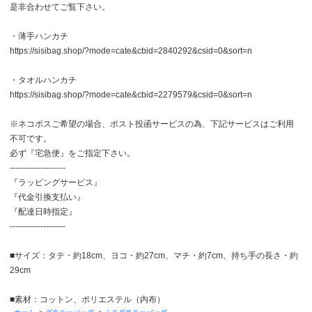
是非合わせてご覧下さい。
・薄手ハンカチ
https://sisibag.shop/?mode=cate&cbid=2840292&csid=0&sort=n
・タオルハンカチ
https://sisibag.shop/?mode=cate&cbid=2279579&csid=0&sort=n
※ネコポスご希望の場合、ポスト投函サービスの為、下記サービスはご利用
不可です。
必ず『宅急便』をご指定下さい。
--------------------
『ラッピングサービス』
『代金引換支払い』
『配達日時指定』
--------------------
■サイズ：タテ・約18cm、ヨコ・約27cm、マチ・約7cm、持ち手の長さ・約
29cm
■素材：コットン、ポリエステル（内布）