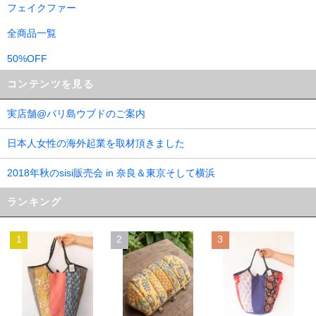
フェイクファー
全商品一覧
50%OFF
コンテンツを見る
実店舗@バリ島ウブドのご案内
日本人女性の海外起業を取材頂きました
2018年秋のsisi販売会 in 奈良＆東京そして横浜
ランキング
1
2
3