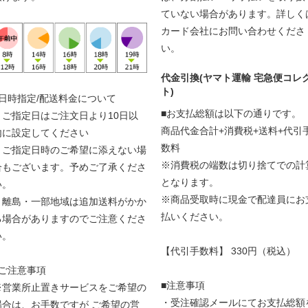
ていない場合があります。詳しく
カード会社にお問い合わせくださ
い。
代金引換(ヤマト運輸 宅急便コレ
ト)
■日時指定/配送料金について
■お支払総額は以下の通りです。
・ご指定日はご注文日より10日以
商品代金合計+消費税+送料+代引
内に設定してください
数料
・ご指定日時のご希望に添えない場
※消費税の端数は切り捨てでの計
合もございます。予めご了承くださ
となります。
い。
※商品受取時に現金で配達員にお
・離島・一部地域は追加送料がかか
払いください。
る場合がありますのでご注意くださ
い。
【代引手数料】 330円（税込）
■ご注意事項
■注意事項
※営業所止置きサービスをご希望の
・受注確認メールにてお支払総額
場合は、お手数ですが ご希望の営