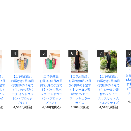
4
5
6
7
8
【
お届
品：
【ご予約商品：
【ご予約商品：
【ご予約商品：
【ご予約商品：
(水
26日
お届けは8月26日
お届けは8月26日
お届けは8月26日
お届けは8月26日
す
予定で
(水)以降の予定で
(水)以降の予定で
(水)以降の予定で
(水)以降の予定で
グ
型バ
す】バケツ型バ
す】バケツ型バ
す】レーヨン素
す】レーヨン素
（1
コッ
ッグ インドコッ
ッグ インドコッ
材のワンピー
材のワンピー
ック
トン・ブロック
トン・ブロック
ス：レギュラー
ス：スリット入
4
プリント
プリント
サイズ
りロングサイズ
込)
4,540円(税込)
4,540円(税込)
4,160円(税込)
4,510円(税込)