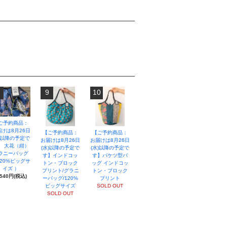
9
10
ご予約商品：
けは8月26日
【ご予約商品：
【ご予約商品：
)以降の予定で
お届けは8月26日
お届けは8月26日
】 大花（紺）
(水)以降の予定で
(水)以降の予定で
ラニーバッグ
す】インドコッ
す】バケツ型バ
20%ビッグサ
トン・ブロック
ッグ インドコッ
イズ ）
プリント/グラニ
トン・ブロック
,540円(税込)
ーバッグ/120%
プリント
ビッグサイズ
SOLD OUT
SOLD OUT