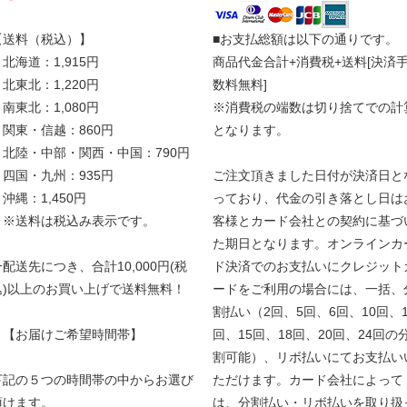
【送料（税込）】
■お支払総額は以下の通りです。
北海道：1,915円
商品代金合計+消費税+送料[決済
北東北：1,220円
数料無料]
南東北：1,080円
※消費税の端数は切り捨てでの計
関東・信越：860円
となります。
北陸・中部・関西・中国：790円
四国・九州：935円
ご注文頂きました日付が決済日と
沖縄：1,450円
っており、代金の引き落とし日は
※送料は税込み表示です。
客様とカード会社との契約に基づ
た期日となります。オンラインカ
一配送先につき、合計10,000円(税
ド決済でのお支払いにクレジット
込)以上のお買い上げで送料無料！
ードをご利用の場合には、一括、
割払い（2回、5回、6回、10回、1
【お届けご希望時間帯】
回、15回、18回、20回、24回の
割可能）、リボ払いにてお支払い
下記の５つの時間帯の中からお選び
ただけます。カード会社によって
頂けます。
は、分割払い・リボ払いを取り扱