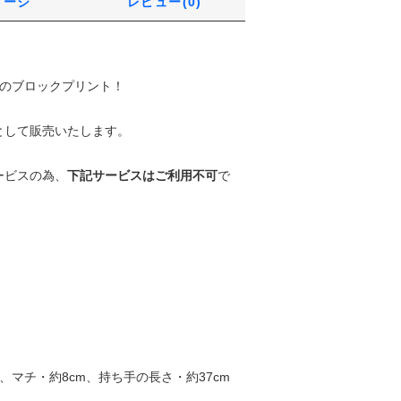
メージ
レビュー(0)
ルのブロックプリント！
として販売いたします。
ービスの為、
下記サービスはご利用不可
で
m、マチ・約8cm、持ち手の長さ・約37cm