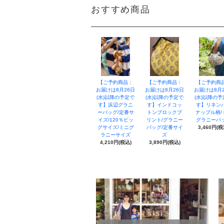
おすすめ商品
【ご予約商品：
【ご予約商品：
【ご予約商
お届けは8月26日
お届けは8月26日
お届けは8月
(水)以降の予定で
(水)以降の予定で
(水)以降の
す】浜辺グラニ
す】インドコッ
す】リネン
ーバッグ/定番サ
トンブロックプ
ナップル柄/
イズ/120％ビッ
リント/グラニー
グラニーバ
グサイズ/ミニグ
バッグ/定番サイ
3,460円(税
ラニーサイズ
ズ
4,210円(税込)
3,890円(税込)