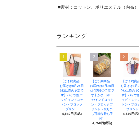
■素材：コットン、ポリエステル（内布）
ランキング
1
2
3
【ご予約商品：
【ご予約商品：
【ご予約商
お届けは8月26日
お届けは8月26日
お届けは8月
(水)以降の予定で
(水)以降の予定で
(水)以降の
す】バケツ型バ
す】がま口ポー
す】バケツ
ッグ インドコッ
チ/インドコット
ッグ インド
トン・ブロック
ン・ブロックプ
トン・ブロ
プリント
リント（取り外
プリント
4,540円(税込)
し可能な持ち手
4,540円(税
付）
4,750円(税込)