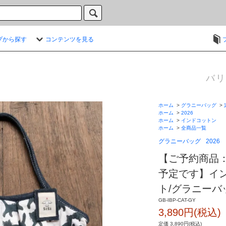
プから探す
コンテンツを見る
バリ
ホーム
>
グラニーバッグ
>
ホーム
>
2026
ホーム
>
インドコットン
ホーム
>
全商品一覧
グラニーバッグ
2026
【ご予約商品：
予定です】イ
ト/グラニーバ
GB-IBP-CAT-GY
3,890円(税込)
定価 3,890円(税込)