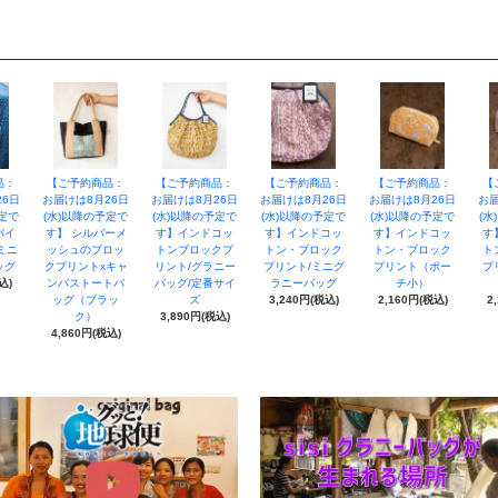
品：
【ご予約商品：
【ご予約商品：
【ご予約商品：
【ご予約商品：
【
26日
お届けは8月26日
お届けは8月26日
お届けは8月26日
お届けは8月26日
お届
予定で
(水)以降の予定で
(水)以降の予定で
(水)以降の予定で
(水)以降の予定で
(水
パイ
す】 シルバーメ
す】インドコッ
す】インドコッ
す】インドコッ
す
ミニ
ッシュのブロッ
トンブロックプ
トン・ブロック
トン・ブロック
ト
ッグ
クプリントxキャ
リント/グラニー
プリント/ミニグ
プリント（ポー
プ
込)
ンバストートバ
バッグ/定番サイ
ラニーバッグ
チ小）
ッグ（ブラッ
ズ
3,240円(税込)
2,160円(税込)
2
ク）
3,890円(税込)
4,860円(税込)