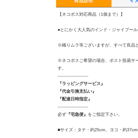
商品説明
イ
【ネコポス対応商品（1個まで）】
●とにかく大人気のインド・ジャイプー
※織りムラ等ございますが、すべて良品
※ネコポスご希望の場合、ポスト投函サ
す。
--------------------
『ラッピングサービス』
『代金引換支払い』
『配達日時指定』
--------------------
必ず
『宅急便』
をご指定下さい。
■サイズ：タテ・約25cm、ヨコ・約37c