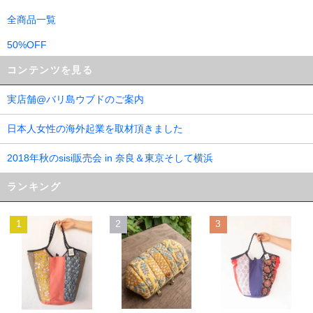
全商品一覧
50%OFF
コンテンツを見る
実店舗@バリ島ウブドのご案内
日本人女性の海外起業を取材頂きました
2018年秋のsisi販売会 in 奈良＆東京そして横浜
ランキング
1
2
3