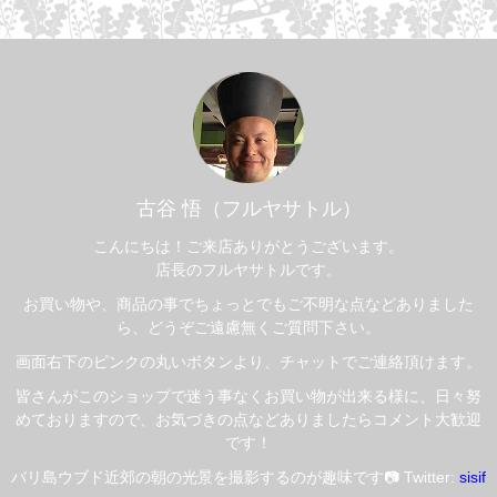
古谷 悟（フルヤサトル）
こんにちは！ご来店ありがとうございます。
店長のフルヤサトルです。
お買い物や、商品の事でちょっとでもご不明な点などありました
ら、どうぞご遠慮無くご質問下さい。
画面右下のピンクの丸いボタンより、チャットでご連絡頂けます。
皆さんがこのショップで迷う事なくお買い物が出来る様に、日々努
めておりますので、お気づきの点などありましたらコメント大歓迎
です！
バリ島ウブド近郊の朝の光景を撮影するのが趣味です📷 Twitter:
sisif