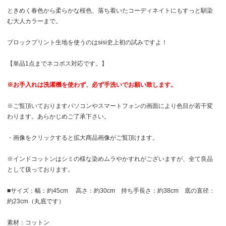
ときめく春色から柔らかな桜色、落ち着いたコーディネイトにもすっと馴染
む大人カラーまで。
ブロックプリント生地を使うのはsisi史上初の試みですよ！
【単品1点までネコポス対応です。】
※お手入れは洗濯機を使わず、必ず手洗いでお願い致します。
※ご覧頂いておりますパソコンやスマートフォンの画面により色目が若干変
わります。あらかじめご了承下さい。
・画像をクリックすると拡大商品画像がご覧頂けます。
※インドコットンはシミの様な染めムラやかすれがございますが、全て良品
として扱っております。
■サイズ：幅：約45cm 高さ：約30cm 持ち手長さ：約38cm 底の直径：
約23cm（丸底です）
素材：コットン