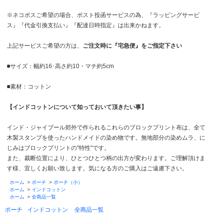
※ネコポスご希望の場合、ポスト投函サービスの為、『ラッピングサービ
ス』『代金引換支払い』『配達日時指定』は出来かねます。
上記サービスご希望の方は、
ご注文時に『宅急便』をご指定下さい
■サイズ：幅約16･高さ約10・マチ約5cm
■素材：コットン
【インドコットンについて知っておいて頂きたい事】
インド・ジャイブール郊外で作られるこれらのブロックプリント布は、全て
木製スタンプを使ったハンドメイドの染め物です。無地部分の染めムラ、に
じみはブロックプリントの"特性"です。
また、裁断位置により、ひとつひとつ柄の出方が変わります。ご理解頂けま
す様、宜しくお願い致します。気になる方のご購入はご遠慮下さい。
ホーム
>
ポーチ
>
ポーチ（小）
ホーム
>
インドコットン
ホーム
>
全商品一覧
ポーチ
インドコットン
全商品一覧