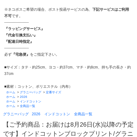
※ネコポスご希望の場合、ポスト投函サービスの為、
下記サービスはご利用
不可
です。
--------------------
『ラッピングサービス』
『代金引換支払い』
『配達日時指定』
--------------------
必ず
『宅急便』
をご指定下さい。
■サイズ：タテ・約25cm、ヨコ・約37cm、マチ・約8cm、持ち手の長さ・約
37cm
■素材：コットン、ポリエステル（内布）
ホーム
>
グラニーバッグ
>
定番サイズ
ホーム
>
2026
ホーム
>
インドコットン
ホーム
>
全商品一覧
グラニーバッグ
2026
インドコットン
全商品一覧
【ご予約商品：お届けは8月26日(水)以降の予定
です】インドコットンブロックプリント/グラニ