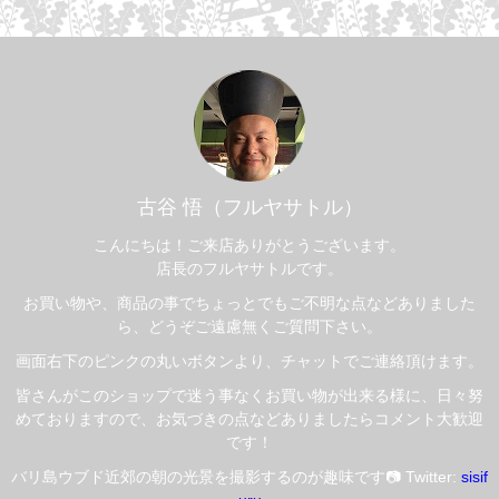
古谷 悟（フルヤサトル）
こんにちは！ご来店ありがとうございます。
店長のフルヤサトルです。
お買い物や、商品の事でちょっとでもご不明な点などありました
ら、どうぞご遠慮無くご質問下さい。
画面右下のピンクの丸いボタンより、チャットでご連絡頂けます。
皆さんがこのショップで迷う事なくお買い物が出来る様に、日々努
めておりますので、お気づきの点などありましたらコメント大歓迎
です！
バリ島ウブド近郊の朝の光景を撮影するのが趣味です📷 Twitter:
sisif