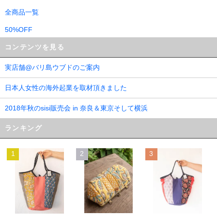
全商品一覧
50%OFF
コンテンツを見る
実店舗@バリ島ウブドのご案内
日本人女性の海外起業を取材頂きました
2018年秋のsisi販売会 in 奈良＆東京そして横浜
ランキング
1
2
3