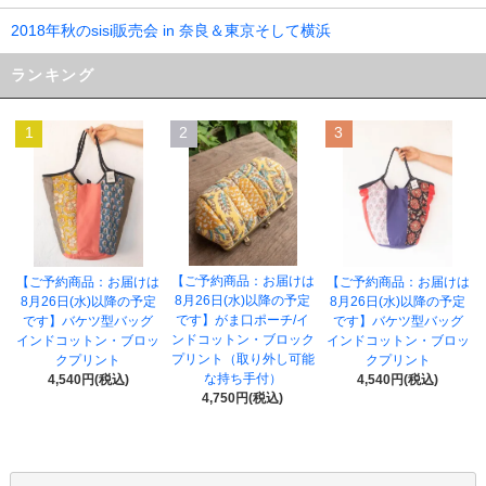
2018年秋のsisi販売会 in 奈良＆東京そして横浜
ランキング
1
2
3
【ご予約商品：お届けは
【ご予約商品：お届けは
【ご予約商品：お届けは
8月26日(水)以降の予定
8月26日(水)以降の予定
8月26日(水)以降の予定
です】がま口ポーチ/イ
です】バケツ型バッグ
です】バケツ型バッグ
ンドコットン・ブロック
インドコットン・ブロッ
インドコットン・ブロッ
プリント（取り外し可能
クプリント
クプリント
な持ち手付）
4,540円(税込)
4,540円(税込)
4,750円(税込)