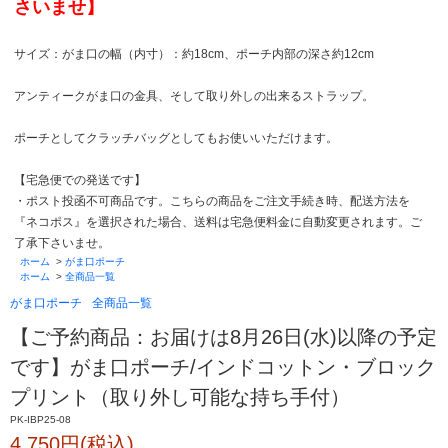
さいませ】
サイズ：がま口の幅（内寸）：約18cm、ポーチ内部の深さ約12cm
アンティークがま口の金具、そして取り外しの出来るストラップ。
ポーチとしてクラッチバッグとしてもお使いいただけます。
【宅急便での発送です】
・ポスト投函不可商品です。こちらの商品をご注文手続き時、配送方法を
『ネコポス』を選択された場合、送料は宅急便料金に自動変更されます。ご
了承下さいませ。
ホーム
>
がま口ポーチ
ホーム
>
全商品一覧
がま口ポーチ
全商品一覧
【ご予約商品：お届けは8月26日(水)以降の予定
です】がま口ポーチ/インドコットン・ブロック
プリント（取り外し可能な持ち手付）
PK-IBP25-08
4,750円(税込)