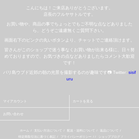
こんにちは！ご来店ありがとうございます。
店長のフルヤサトルです。
お買い物や、商品の事でちょっとでもご不明な点などありました
ら、どうぞご遠慮無くご質問下さい。
画面右下のピンクの丸いボタンより、チャットでご連絡頂けます。
皆さんがこのショップで迷う事なくお買い物が出来る様に、日々努
めておりますので、お気づきの点などありましたらコメント大歓迎
です！
バリ島ウブド近郊の朝の光景を撮影するのが趣味です📷 Twitter:
sisif
uru
マイアカウント
カートを見る
お問い合わせ
ホーム
/
支払い方法について
/
配送・送料について
/
返品について
/
特定商取引法に基づく表記
/
プライバシーポリシー
/ /
ショップブログ
/